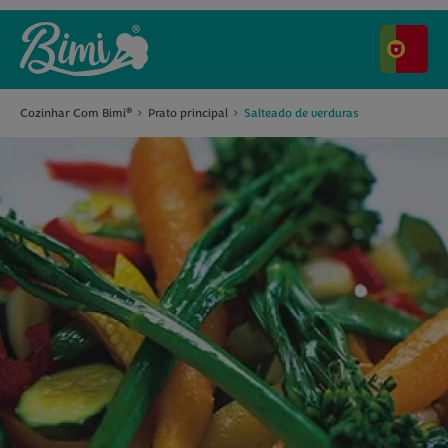
Cozinhar Com Bimi
Prato principal
Salteado de verduras
®