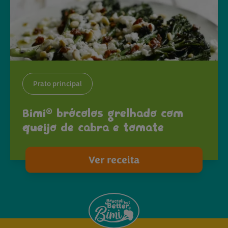
Prato principal
®
Bimi
brócolos grelhado com
queijo de cabra e tomate
Ver receita