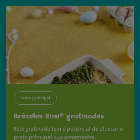
Prato principal
®
Brócolos Bimi
gratinados
Este gratinado tem o potencial de ofuscar o
prato principal que acompanha.