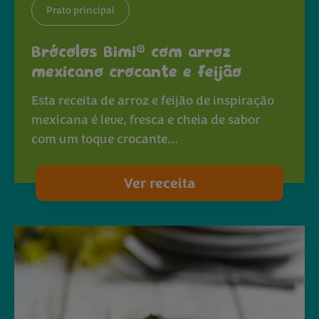
Prato principal
®
Brócolos Bimi
com arroz
mexicano crocante e feijão
Esta receita de arroz e feijão de inspiração
mexicana é leve, fresca e cheia de sabor
com um toque crocante…
Ver receita