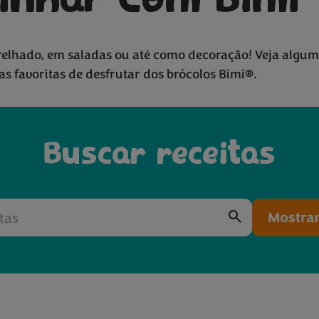
inhar Com Bimi
relhado, em saladas ou até como decoração! Veja algum
do com queijo
s favoritas de desfrutar dos brócolos Bimi®.
tomate
Buscar receitas
Mostrar