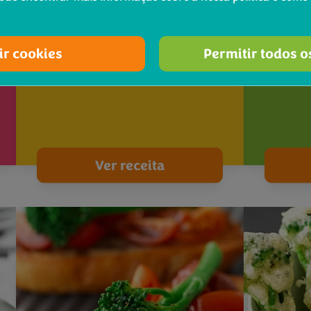
®
Salteado de Bimi
Noodle
brócolos com tofu e caju
bróco
ir cookies
Permitir todos o
Ver receita