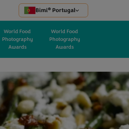
®
Bimi
Portugal
World Food
World Food
Photography
Photography
Awards
Awards