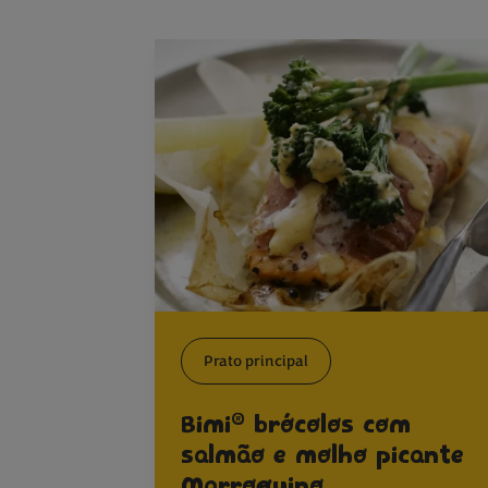
Prato principal
®
Bimi
brócolos com
salmão e molho picante
Marroquino