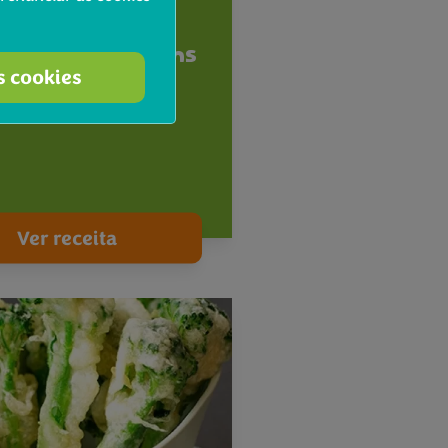
®
s de Bimi
los com amendoins
s cookies
Ver receita