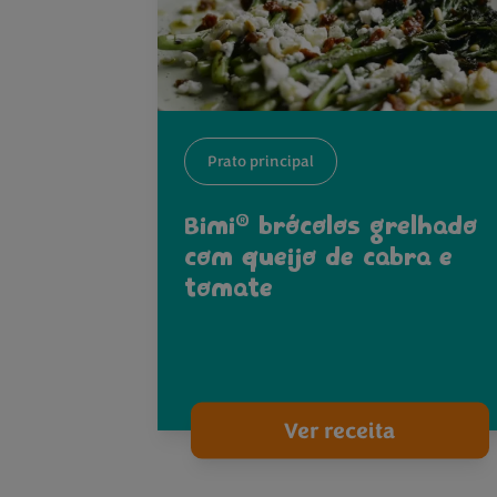
Prato principal
®
Bimi
brócolos grelhado
com queijo de cabra e
tomate
Ver receita