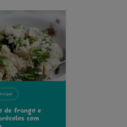
incipal
o de frango e
rócolos com
m