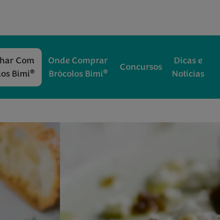
nhar Com
Onde Comprar
Dicas e
Concursos
®
®
los Bimi
Brócolos Bimi
Notícias