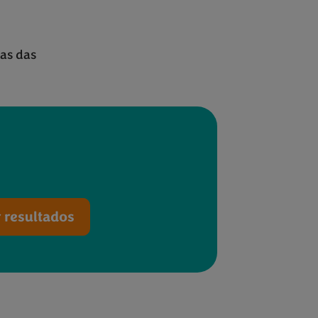
as das
 de cabra e
 resultados