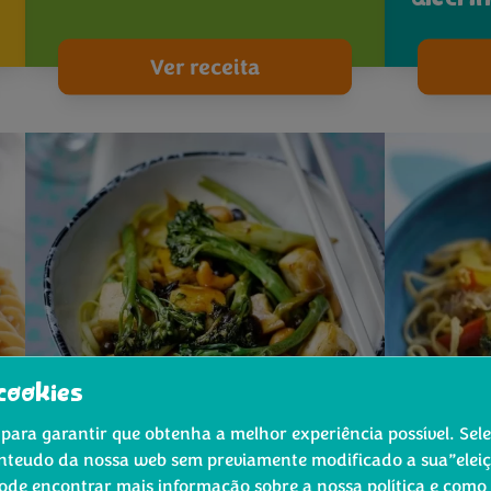
Ver receita
cookies
para garantir que obtenha a melhor experiência possível. Sel
Prato principal
Prato pr
nteudo da nossa web sem previamente modificado a sua”eleiçã
Pode encontrar mais informação sobre a nossa política e como