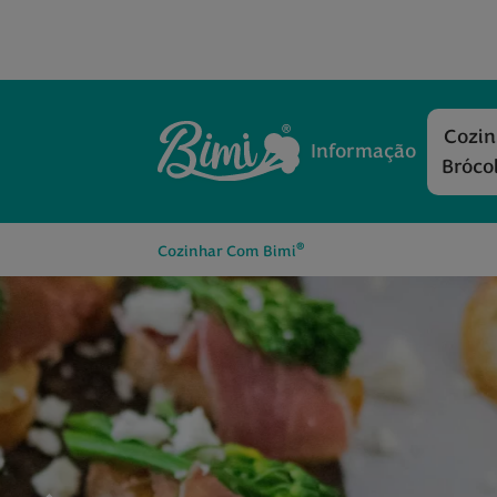
Cozi
Informação
Bróco
®
Cozinhar Com Bimi