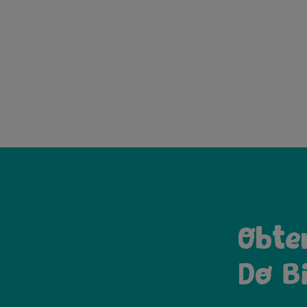
1
2
3
4
5
6
Obte
Do B