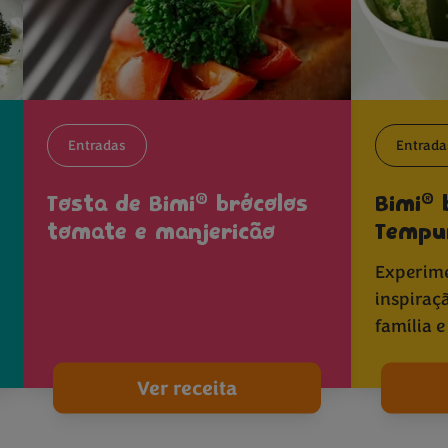
Entradas
Entrada
®
®
Tosta de Bimi
brócolos
Bimi
b
tomate e manjericão
Tempu
Experime
inspiraç
família 
Ver receita