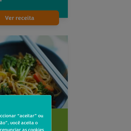
Ver receita
eccionar “aceitar” ou
incipal
o”, você aceita o
 renunciar as cookies