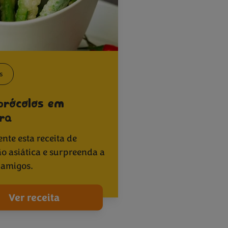
s
rócolos em
ra
nte esta receita de
ão asiática e surpreenda a
e amigos.
Ver receita