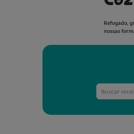
Coz
Refogado, g
Bimi
grelha
®
nossas forma