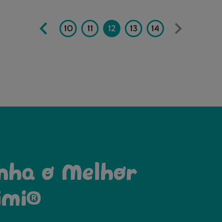
7
8
9
10
11
12
13
14
nha o Melhor
imi®