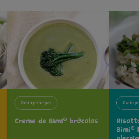
Prato principal
Prato pr
®
Creme de Bimi
brócolos
Risott
®
Bimi
b
alecri