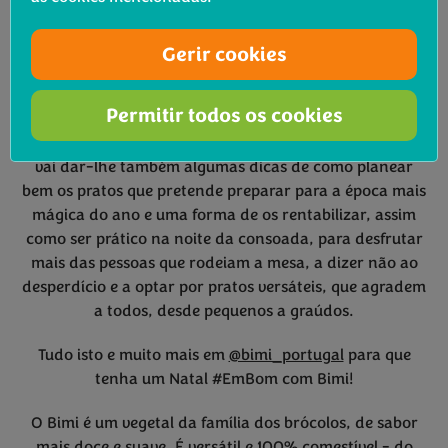
delicioso Bimi de Natal com Azeite e Bacalhau ou uma
das várias receitas que vão ser divulgadas ao longo do
mês. E não serão só portuguesas, haverá também
Gerir cookies
receitas de Natal com Bimi pelo mundo, nomeadamente
França, Reino Unido e Alemanha.
Permitir todos os cookies
O Bimi não deixa nada ao acaso e, durante esta quadra,
vai dar-lhe também algumas dicas de como planear
bem os pratos que pretende preparar para a época mais
mágica do ano e uma forma de os rentabilizar, assim
como ser prático na noite da consoada, para desfrutar
mais das pessoas que rodeiam a mesa, a dizer não ao
desperdício e a optar por pratos versáteis, que agradem
a todos, desde pequenos a graúdos.
Tudo isto e muito mais em
@bimi_portugal
para que
tenha um Natal #EmBom com Bimi!
O Bimi é um vegetal da família dos brócolos, de sabor
mais doce e suave. É versátil e 100% comestível - do