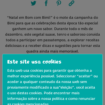
“Natal em Bom com Bimi!” é o mote da campanha do
Bimi para que as celebrações desta época tão especial
ganhem um novo sabor. Durante todo o mês de
dezembro, este vegetal suave, tenro e saboroso convida
todos a participar em passatempos, a explorar receitas
deliciosas e a receber dicas e sugestões para tornar esta
quadra ainda mais memorável.
Acompanhe esta história de Natal nas redes sociais da
Este site usa cookies
marca e, até dia 10 de dezembro, participe no
Grande
Esta web usa cookies para garantir que obtenha a
Passatempo “Os Reis do Nosso Natal”
que junta Bimi,
melhor experiência possível. Seleccionar “aceitar” ou
Azeite e Bacalhau. Além disso, vão existir mais três
aceder a qualquer conteudo da nossa web sem
passatempos relâmpagos.
previamente modificado a sua”eleição”, você aceita
o uso destas cookies. Pode encontrar mais
Para uma Ceia de Natal Em Bom com Bimi siga a
informação sobre a nossa política e como renunciar
sugestão do chef Rodrigo Castelo e prepare um
as cookies mencionadas.