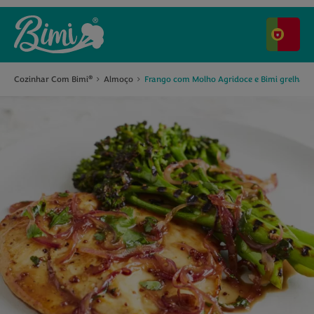
Cozinhar Com Bimi
Almoço
Frango com Molho Agridoce e Bimi grelhado
®