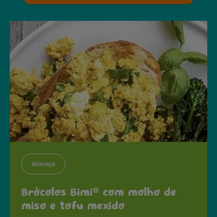
Almoço
®
Brócolos Bimi
com molho de
miso e tofu mexido