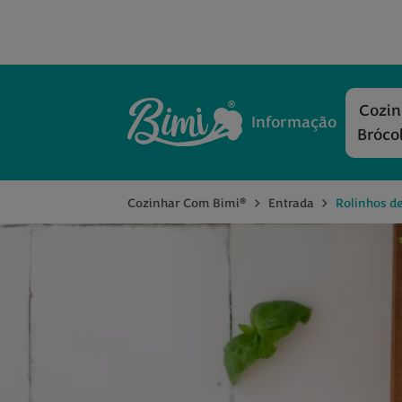
Cozi
Informação
Bróco
®
Cozinhar Com Bimi
Entrada
Rolinhos d