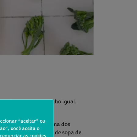
6 retângulos de tamanho igual.
menta.
eccionar “aceitar” ou
tia de presunto por cima dos
o”, você aceita o
los Bimi e 1-2 colheres de sopa de
 renunciar as cookies