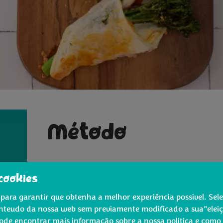
Método
Corte cada base de massa folhada em 
®
Tempere os Bimi
com azeite, sal e pi
cookies
para garantir que obtenha a melhor experiência possível. Sel
Para fazer os rolinhos, coloque uma fa
nteudo da nossa web sem previamente modificado a sua”eleiçã
retângulos. De seguida, coloque 3-4 ta
Pode encontrar mais informação sobre a nossa política e como