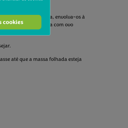
gulos de massa folhada, envolva-os à
s cookies
 Pincele a massa folhada com ovo
ejar.
asse até que a massa folhada esteja