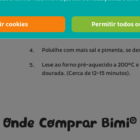
queijo e cada rectângulo
Levante dois cantos opostos dos retân
ir cookies
Permitir todos o
volta dos Bimi e pressione para selar.
batido.
Polvilhe com mais sal e pimenta, se des
Leve ao forno pré-aquecido a 200ºC e 
dourada. (Cerca de 12-15 minutos).
®
Onde Comprar Bimi