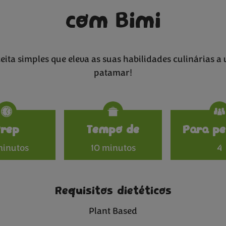
com Bimi
eita simples que eleva as suas habilidades culinárias a
patamar!
Specificat
Prep
Tempo de
Para pe
minutos
10 minutos
4
Requisitos dietéticos
Plant Based