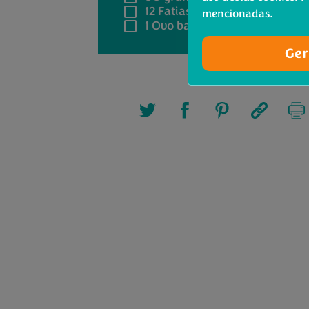
12
Fatias de presunto
mencionadas.
1
Ovo batido
Ger