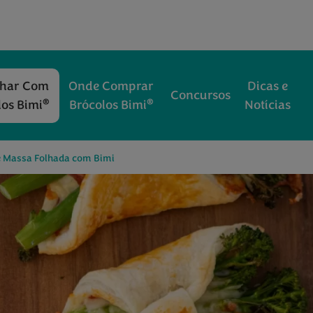
nhar Com
Onde Comprar
Dicas e
Concursos
®
®
los Bimi
Brócolos Bimi
Notícias
e Massa Folhada com Bimi