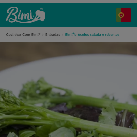
®
Cozinhar Com Bimi
Entradas
Bimi
brócolos salada e rebentos
®