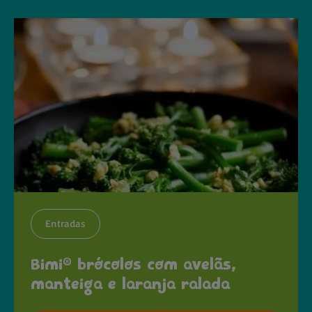
Entradas
®
Bimi
brócolos com avelãs,
manteiga e laranja ralada