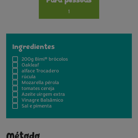
Para pessoas
1
Ingredientes
®
200g
Bimi
brócolos
Oakleaf
alface Trocadero
rúcula
Mozarella pérola
tomates cereja
Azeite virgem extra
Vinagre Balsâmico
Sal e pimenta
Método