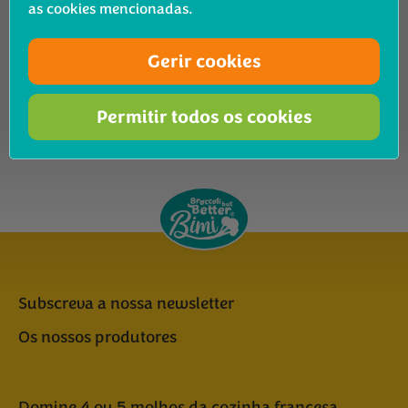
Gourmet
as cookies mencionadas.
Mostrar resultados
Recepten
Gerir cookies
Permitir todos os cookies
Não há receitas neste momento
Subscreva a nossa newsletter
Os nossos produtores
Domine 4 ou 5 molhos da cozinha francesa