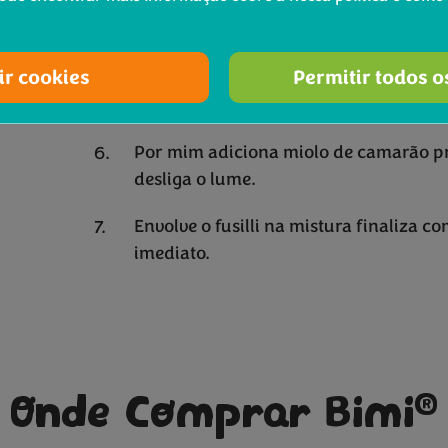
Enquanto os tomates cherry cozinha
embalagem de Bimi.
ir cookies
Permitir todos o
Adiciona os Bimi à frigideira, envolve
uns 2 ou 3 minutos.
Por mim adiciona miolo de camarão pr
desliga o lume.
Envolve o fusilli na mistura finaliza c
imediato.
®
Onde Comprar Bimi