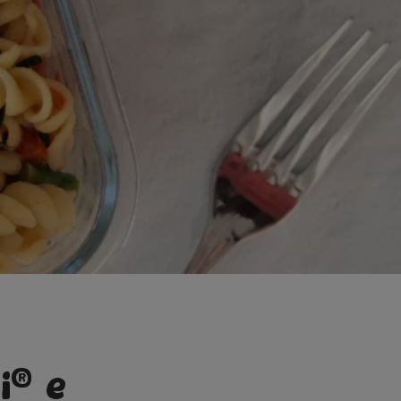
®
i
e