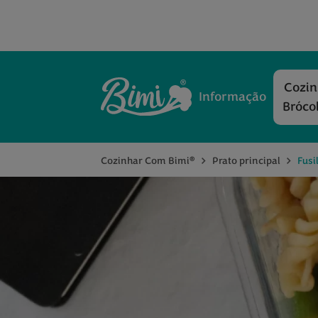
Cozi
Informação
Bróco
®
Cozinhar Com Bimi
Prato principal
Fusi