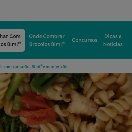
nhar Com
Onde Comprar
Dicas e
Concursos
®
®
los Bimi
Brócolos Bimi
Notícias
®
lli com camarão, Bimi
e manjericão