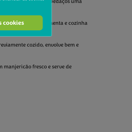
m um pouco, corte em pedaços uma
s cookies
, tempera com sal e pimenta e cozinha
eviamente cozido, envolve bem e
om manjericão fresco e serve de