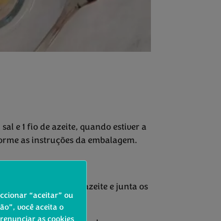
l e 1 fio de azeite, quando estiver a
nforme as instruções da embalagem.
e.
atize ligeiramente o azeite e junta os
eccionar “aceitar” ou
o”, você aceita o
 renunciar as cookies