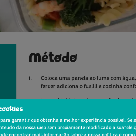
Método
Coloca uma panela ao lume com água, sa
ferver adiciona o fusilli e cozinha co
Numa frigideira coloca um fio de azeit
cookies
Adiciona o alho picado, deixa que arom
para garantir que obtenha a melhor experiência possível. Sel
tomates cherry cortados em quartos.
nteudo da nossa web sem previamente modificado a sua”eleiçã
Pode encontrar mais informação sobre a nossa política e como