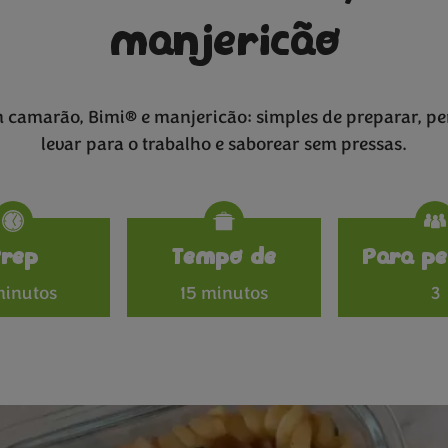
manjericão
m camarão, Bimi® e manjericão: simples de preparar, pe
levar para o trabalho e saborear sem pressas.
Specificat
Prep
Tempo de
Para pe
minutos
15 minutos
3