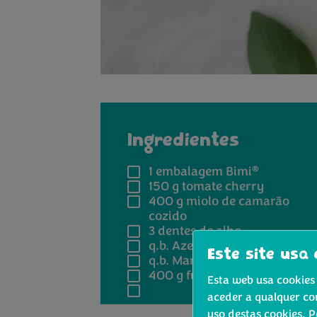
Ingredientes
®
1 embalagem
Bimi
150 g
tomate cherry
400 g
miolo de camarão
cozido
3
dentes de alho
q.b.
Azeite, sal e pimenta
Este site usa 
q.b.
Manjericão fresco
400 g
fusilli
Esta web usa cookies 
aceder a qualquer co
uso destas cookies. 