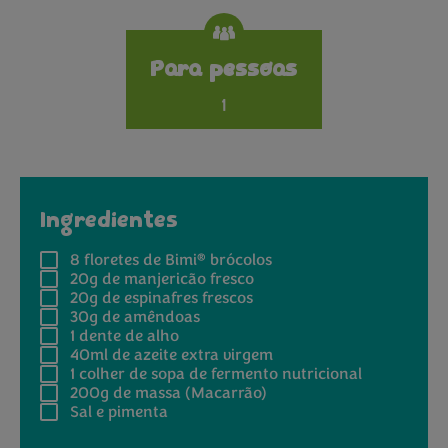
Specifications
Para pessoas
1
Ingredientes
®
8
floretes de Bimi
brócolos
20g
de manjericão fresco
20g
de espinafres frescos
30g
de amêndoas
1
dente de alho
40ml
de azeite extra virgem
1
colher de sopa de fermento nutricional
200g
de massa (Macarrão)
Sal e pimenta