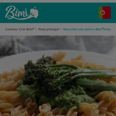
®
Cozinhar Com Bimi
Prato principal
Macarrão com pesto e Bimi
brócolos
®