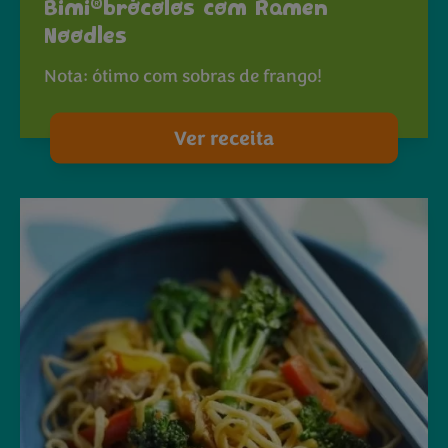
®
Bimi
brócolos com Ramen
Noodles
Nota: ótimo com sobras de frango!
Ver receita