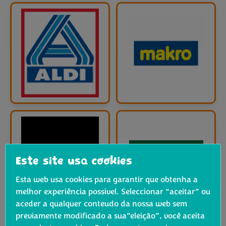
Este site usa cookies
Esta web usa cookies para garantir que obtenha a
melhor experiência possível. Seleccionar “aceitar” ou
aceder a qualquer conteudo da nossa web sem
previamente modificado a sua”eleição”, você aceita