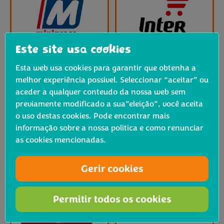
Este site usa cookies
Esta web usa cookies para garantir que obtenha a
melhor experiência possível. Seleccionar “aceitar” ou
aceder a qualquer conteudo da nossa web sem
previamente modificado a sua”eleição”, você aceita
o uso destas cookies. Pode encontrar mais
informação sobre a nossa política e como renunciar
as cookies mencionadas.
Gerir cookies
Permitir todos os cookies