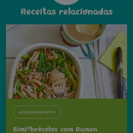
Receitas relacionadas
Acompanhamento
®
Bimi
brócolos com Ramen