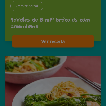
Prato principal
®
Noodles de Bimi
brócolos com
amendoins
Ver receita