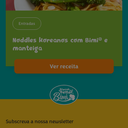
Entradas
®
Noddles koreanos com Bimi
e
manteiga
Ver receita
Subscreva a nossa newsletter