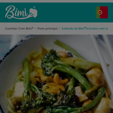
®
Cozinhar Com Bimi
Prato principal
Salteado de Bimi
brócolos com tofu e
®