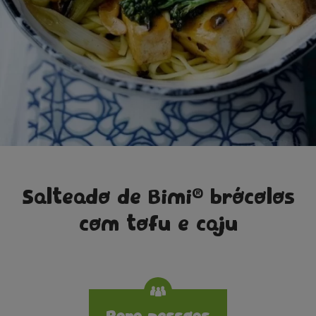
®
Salteado de Bimi
brócolos
com tofu e caju
Specifications