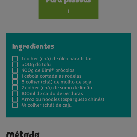
Para pessoas
1
Ingredientes
1
colher (chá) de óleo para fritar
500g
de tofu
®
400g
de Bimi
brócolos
1
cebola cortada às rodelas
6
colher (chá) de molho de soja
2
colher (chá) de sumo de limão
100ml
de caldo de verduras
Arroz ou noodles (esparguete chinês)
¾
colher (chá) de caju
Método