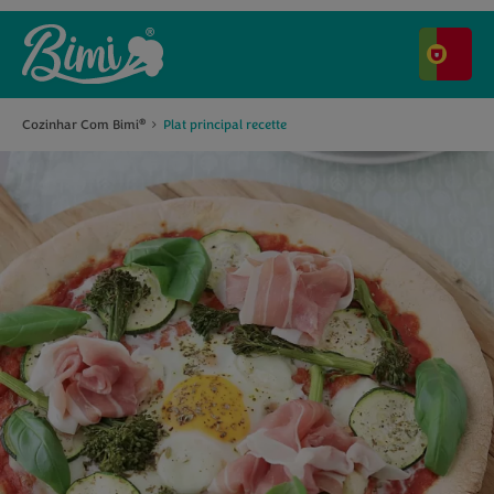
Cozinhar Com Bimi
Plat principal recette
®