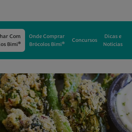
nhar Com
Onde Comprar
Dicas e
Concursos
®
®
los Bimi
Brócolos Bimi
Notícias