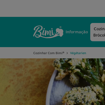
Cozi
Informação
Bróco
®
Cozinhar Com Bimi
Végétarien