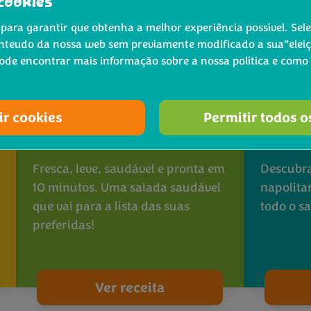
cookies
para garantir que obtenha a melhor experiência possível. Sel
nteudo da nossa web sem previamente modificado a sua”eleiçã
Pode encontrar mais informação sobre a nossa política e como
ir cookies
Permitir todos o
®
Salada com Bimi
e
Pizza 
®
Amoras
Bimi
Fresca, leve, saudável e pronta em
Descubra
10 minutos. Uma salada saudável
napolita
que vai para a lista das suas
todo o s
preferidas!
Ver receita