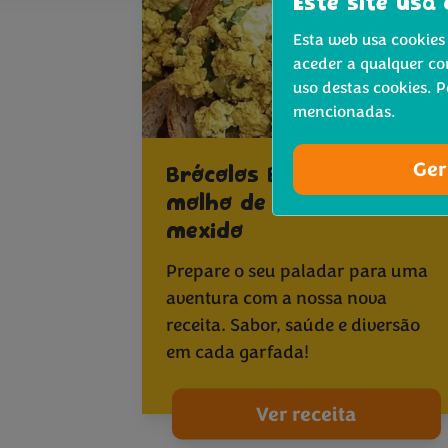
Este site usa 
Esta web usa cookies 
aceder a qualquer co
uso destas cookies. 
mencionadas.
Ger
®
Brócolos Bimi
com
molho de miso e tofu
mexido
Prepare o seu paladar para uma
aventura com a nossa nova
receita. Sabor, saúde e diversão
em cada garfada!
Ver receita