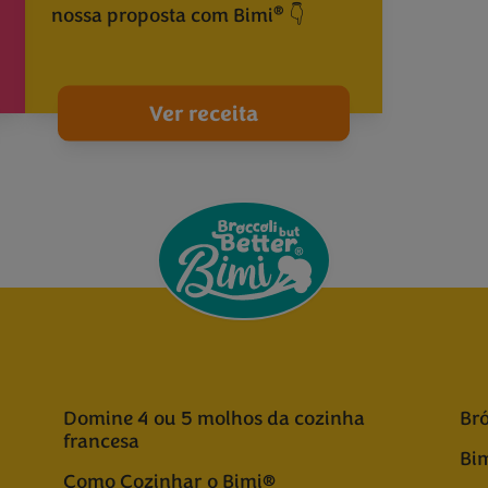
®
nossa proposta com Bimi
👇
Ver receita
Domine 4 ou 5 molhos da cozinha
Bró
francesa
Bim
Como Cozinhar o Bimi®