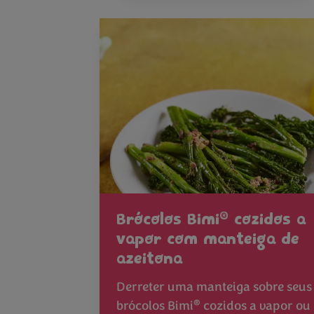
®
Brócolos Bimi
cozidos a
vapor com manteiga de
azeitona
Derreter uma manteiga sobre seus
®
brócolos Bimi
cozidos a vapor ou