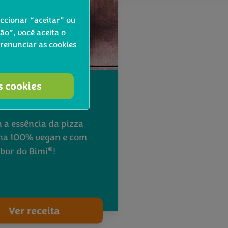
eccionar “aceitar” ou
o”, você aceita o
 renunciar as cookies
s cookies
Vegetariana com
 a essência da pizza
na 100% vegan e com
®
abor do Bimi
!
Ver receita