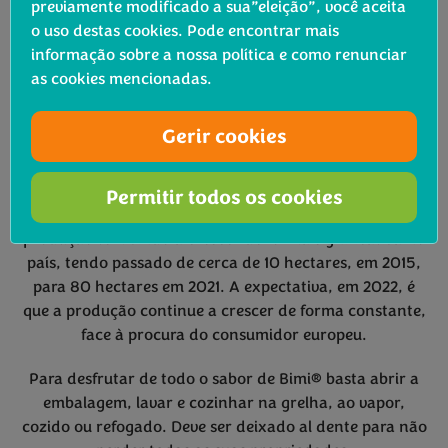
Simples, altamente nutritivo e com baixo teor calórico,
previamente modificado a sua”eleição”, você aceita
é muito fácil e prático de preparar. Com sabor mais
o uso destas cookies. Pode encontrar mais
suave e doce do que os brócolos, resulta do cruzamento
informação sobre a nossa política e como renunciar
natural de duas espécies pertencentes à família das
as cookies mencionadas.
brássicas.
Gerir cookies
Portugal já é um dos principais produtores de Bimi® da
Europa e fornece quer o mercado nacional, quer
internacional. Cultivado principalmente na região do
Permitir todos os cookies
Oeste, Ribatejo e também no Sudoeste Alentejano, a
produção tem vindo a crescer de forma significativa no
país, tendo passado de cerca de 10 hectares, em 2015,
para 80 hectares em 2021. A expectativa, em 2022, é
que a produção continue a crescer de forma constante,
face à procura do consumidor europeu.
Para desfrutar de todo o sabor de Bimi® basta abrir a
embalagem, lavar e cozinhar na grelha, ao vapor,
cozido ou refogado. Deve ser deixado al dente para não