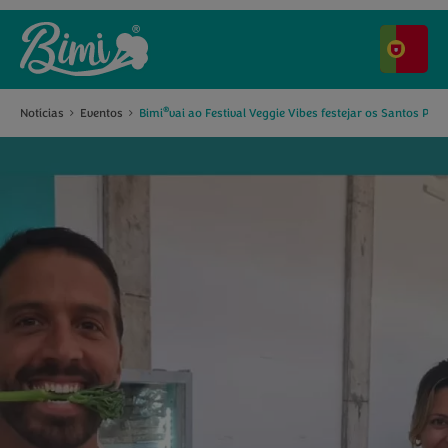
®
Notícias
Eventos
Bimi
vai ao Festival Veggie Vibes festejar os Santos Pop