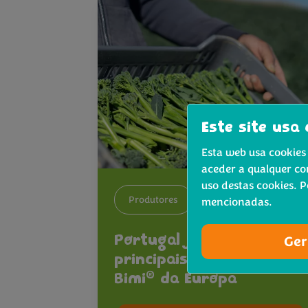
Este site usa 
Esta web usa cookies 
aceder a qualquer co
uso destas cookies. 
Produtores
mencionadas.
Portugal já é um dos
Ger
principais produtores de
®
Bimi
da Europa