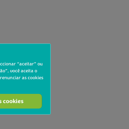
eccionar “aceitar” ou
o”, você aceita o
 renunciar as cookies
s cookies