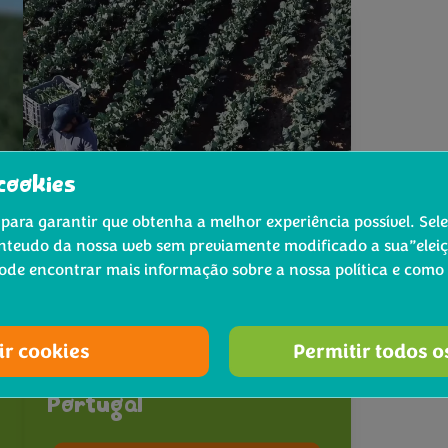
cookies
para garantir que obtenha a melhor experiência possível. Sel
nteudo da nossa web sem previamente modificado a sua”eleiçã
Pode encontrar mais informação sobre a nossa política e como
Produtores
®
ir cookies
Bimi
, o vegetal 100%
Permitir todos o
comestível produzido em
Portugal