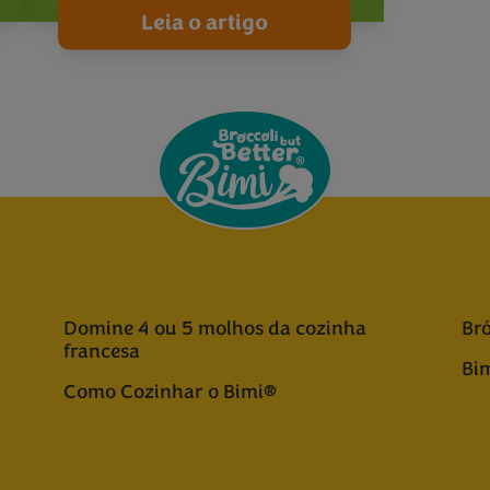
Leia o artigo
Domine 4 ou 5 molhos da cozinha
Bró
francesa
Bim
Como Cozinhar o Bimi®