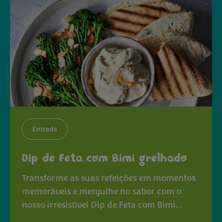
Entrada
Dip de Feta com Bimi grelhado
Transforme as suas refeições em momentos
memoráveis e mergulhe no sabor com o
nosso irresistível Dip de Feta com Bimi…