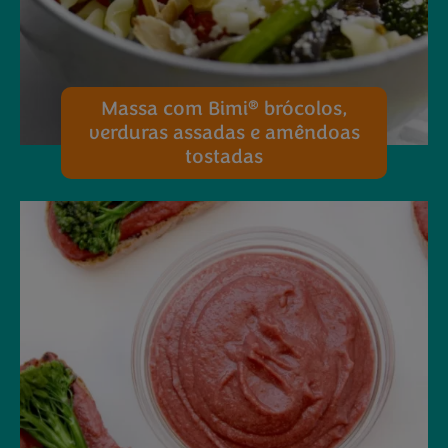
®
Massa com Bimi
brócolos,
verduras assadas e amêndoas
tostadas