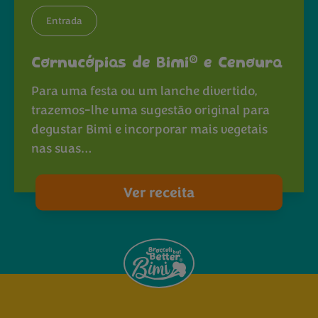
Entrada
®
Cornucópias de Bimi
e Cenoura
Para uma festa ou um lanche divertido,
trazemos-lhe uma sugestão original para
degustar Bimi e incorporar mais vegetais
nas suas…
Ver receita