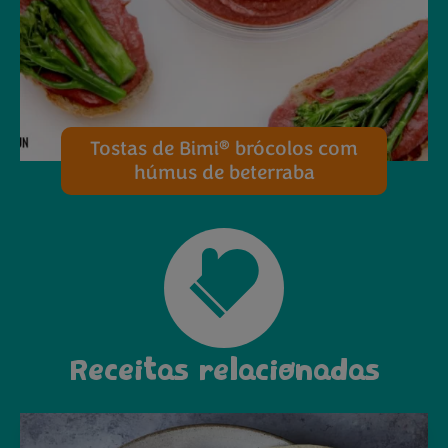
®
Tostas de Bimi
brócolos com
húmus de beterraba
Receitas relacionadas