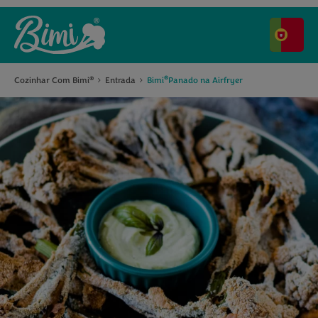
®
Cozinhar Com Bimi
Entrada
Bimi
Panado na Airfryer
®