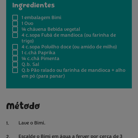
Ingredientes
1 embalagem
Bimi
1
Ovo
¼ chávena
Bebida vegetal
4 c.sopa
Fubá de mandioca (ou farinha de
trigo)
4 c.sopa
Polvilho doce (ou amido de milho)
1 c.chá
Paprika
¼ c.chá
Pimenta
Q.b.
Sal
Q.b
Pão ralado ou farinha de mandioca + alho
em pó (para panar)
Método
Lave o Bimi.
Escalde o Bimi em água a ferver por cerca de 3