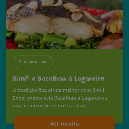
Prato principal
®
Bimi
e Bacalhau à Lagareiro
A tradição fica ainda melhor com Bimi!
Experimente este Bacalhau à Lagareiro e
verá como o seu prato fica mais…
Ver receita