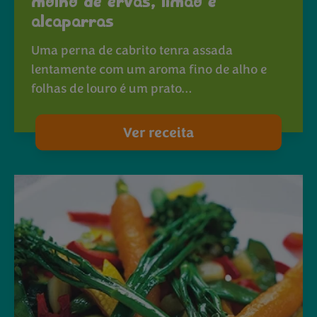
molho de ervas, limão e
alcaparras
Uma perna de cabrito tenra assada
lentamente com um aroma fino de alho e
folhas de louro é um prato…
Ver receita