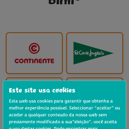
Bimi
Este site usa cookies
Esta web usa cookies para garantir que obtenha a
melhor experiência possível. Seleccionar “aceitar” ou
aceder a qualquer conteudo da nossa web sem
previamente modificado a sua”eleição”, você aceita
o uso destas cookies. Pode encontrar mais