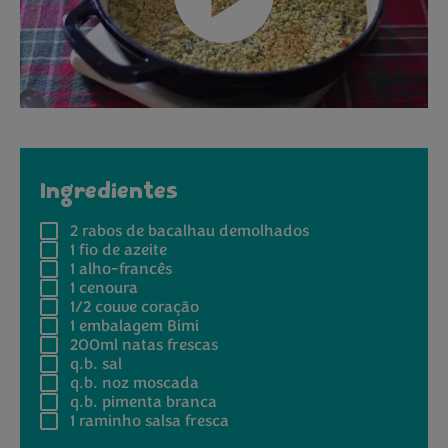
Ingredientes
2
rabos de bacalhau demolhados
1
fio de azeite
1
alho-francês
1
cenoura
1/2
couve coração
1 embalagem
Bimi
200ml
natas frescas
q.b.
sal
q.b.
noz moscada
q.b.
pimenta branca
1 raminho
salsa fresca