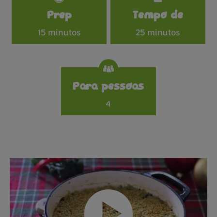
Specifications
Prep
Tempo de
15 minutos
25 minutos
Para pessoas
4