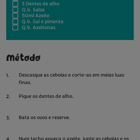
3
Dentes de alho
Q.b.
Salsa
50ml
Azeite
Q.b.
Sal e pimenta
Q.b.
Azeitonas
Método
Descasque as cebolas e corte-as em meias luas
finas.
Pique os dentes de alho.
Bata os ovos e reserve.
Num tacho aqueça o azeite, junte as cebolas e os