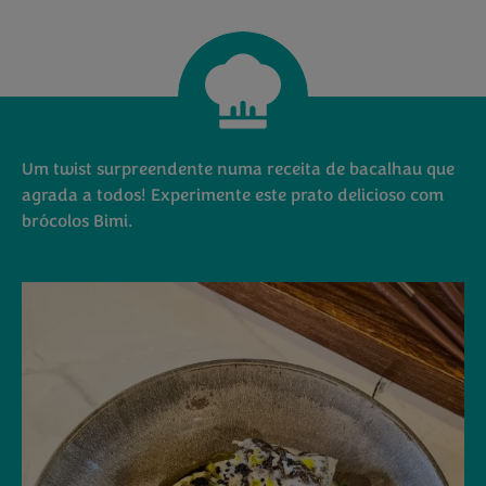
Um twist surpreendente numa receita de bacalhau que
agrada a todos! Experimente este prato delicioso com
brócolos Bimi.