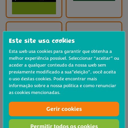
Este site usa cookies
Esta web usa cookies para garantir que obtenha a
melhor experiência possível. Seleccionar “aceitar” ou
aceder a qualquer conteudo da nossa web sem
previamente modificado a sua”eleição”, você aceita
o uso destas cookies. Pode encontrar mais
informação sobre a nossa política e como renunciar
as cookies mencionadas.
Gerir cookies
Permitir todos os cookies