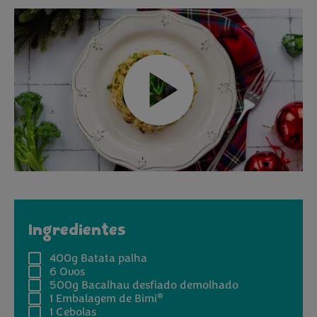
Ingredientes
400g
Batata palha
6
Ovos
500g
Bacalhau desfiado demolhado
®
1
Embalagem de Bimi
1
Cebolas