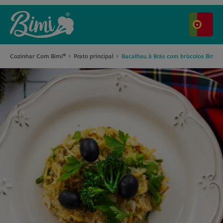
®
Cozinhar Com Bimi
Prato principal
Bacalhau à Brás com brócolos Bimi
®